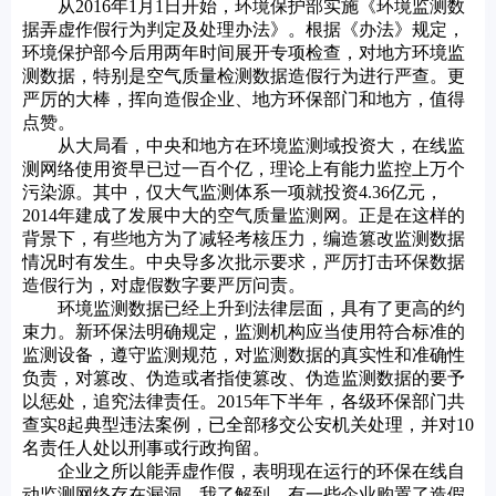
从2016年1月1日开始，环境保护部实施《环境监测数
据弄虚作假行为判定及处理办法》。根据《办法》规定，
环境保护部今后用两年时间展开专项检查，对地方环境监
测数据，特别是空气质量检测数据造假行为进行严查。更
严厉的大棒，挥向造假企业、地方环保部门和地方，值得
点赞。
从大局看，中央和地方在环境监测域投资大，在线监
测网络使用资早已过一百个亿，理论上有能力监控上万个
污染源。其中，仅大气监测体系一项就投资4.36亿元，
2014年建成了发展中大的空气质量监测网。正是在这样的
背景下，有些地方为了减轻考核压力，编造篡改监测数据
情况时有发生。中央导多次批示要求，严厉打击环保数据
造假行为，对虚假数字要严厉问责。
环境监测数据已经上升到法律层面，具有了更高的约
束力。新环保法明确规定，监测机构应当使用符合标准的
监测设备，遵守监测规范，对监测数据的真实性和准确性
负责，对篡改、伪造或者指使篡改、伪造监测数据的要予
以惩处，追究法律责任。2015年下半年，各级环保部门共
查实8起典型违法案例，已全部移交公安机关处理，并对10
名责任人处以刑事或行政拘留。
企业之所以能弄虚作假，表明现在运行的环保在线自
动监测网络存在漏洞。我了解到，有一些企业购置了造假