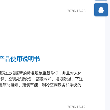
册可供暖通空调设计人员参考，也可供在校学生做
 空气调节基础知识 1.1 湿空气的性质及焓湿图
2020-12-23
nbs...
U系列产品使用说明书
的基础上根据新的标准规范重新修订，并且对人体
计算、空调处理设备、蒸发冷却、溶液除湿、下送
建筑防排烟、建筑节能、制冷空调设备和系统的节
和绿色建筑评估等方面的内容进行了改写。另外，
册可供暖通空调设计人员参考，也可供在校学生做
 空气调节基础知识 1.1 湿空气的性质及焓湿图
2020-12-12