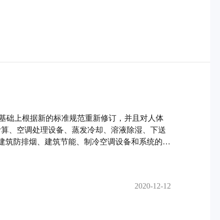
的基础上根据新的标准规范重新修订，并且对人体
计算、空调处理设备、蒸发冷却、溶液除湿、下送
建筑防排烟、建筑节能、制冷空调设备和系统的节
和绿色建筑评估等方面的内容进行了改写。另外，
册可供暖通空调设计人员参考，也可供在校学生做
 空气调节基础知识 1.1 湿空气的性质及焓湿图
2020-12-12