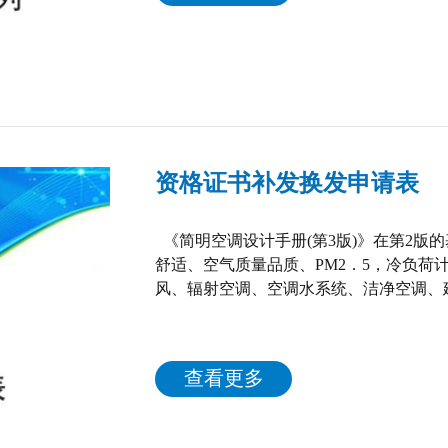
资格证书补发换发申请表
《简明空调设计手册(第3版)》在第2版
舒适、空气质量品质、PM2．5，冷负荷
风、辐射空调、空调水系统、洁净空调、
能设计控制标准、耗能量计算、建筑能效
新增加了“空调建筑冷热源”一章。 本手
课程设计或毕业设计时参考。 目录 第1章
查看更多
1.2 焓湿图的应用 1.3 室内热环境和舒...